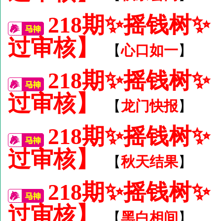
218期✨摇钱树
过审核】
心口如一
【
】
218期✨摇钱树
过审核】
龙门快报
【
】
218期✨摇钱树
过审核】
秋天结果
【
】
218期✨摇钱树
过审核】
黑白相间
【
】