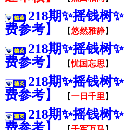
218期✨摇钱树
费参考】
悠然雅静
【
】
218期✨摇钱树
费参考】
忧国忘思
【
】
218期✨摇钱树
费参考】
一日千里
【
】
218期✨摇钱树
费参考】
千军万马
【
】