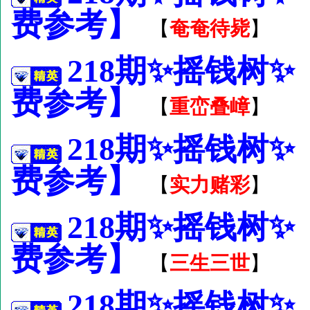
费参考】
奄奄待毙
【
】
218期✨摇钱树
费参考】
重峦叠嶂
【
】
218期✨摇钱树
费参考】
实力赌彩
【
】
218期✨摇钱树
费参考】
三生三世
【
】
218期✨摇钱树