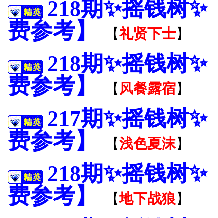
218期✨摇钱树
费参考】
礼贤下士
【
】
218期✨摇钱树
费参考】
风餐露宿
【
】
217期✨摇钱树
费参考】
浅色夏沫
【
】
218期✨摇钱树
费参考】
地下战狼
【
】