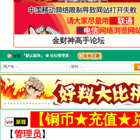
金财神高手论坛
『
默认版块
』 ☎ 论坛管理員：
y
用户名：
y
密码：
【铜币★充值★兑换
管理员
【
】