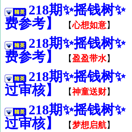
218期✨摇钱树
费参考】
心想如意
【
】
218期✨摇钱树
费参考】
盈盈带水
【
】
218期✨摇钱树
过审核】
神童送财
【
】
218期✨摇钱树
过审核】
梦想启航
【
】