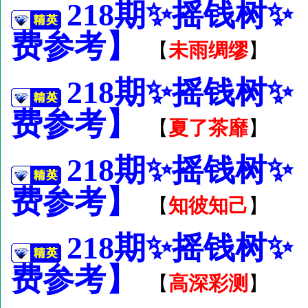
218期✨摇钱树
费参考】
未雨绸缪
【
】
218期✨摇钱树
费参考】
夏了茶靡
【
】
218期✨摇钱树
费参考】
知彼知己
【
】
218期✨摇钱树
费参考】
高深彩测
【
】