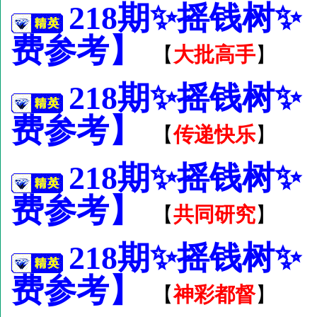
218期✨摇钱树
费参考】
大批高手
【
】
218期✨摇钱树
费参考】
传递快乐
【
】
218期✨摇钱树
费参考】
共同研究
【
】
218期✨摇钱树
费参考】
神彩都督
【
】