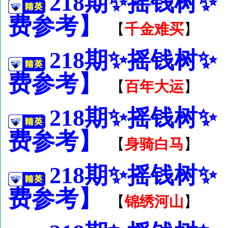
218期✨摇钱树
费参考】
千金难买
【
】
218期✨摇钱树
费参考】
百年大运
【
】
218期✨摇钱树
费参考】
身骑白马
【
】
218期✨摇钱树
费参考】
锦绣河山
【
】