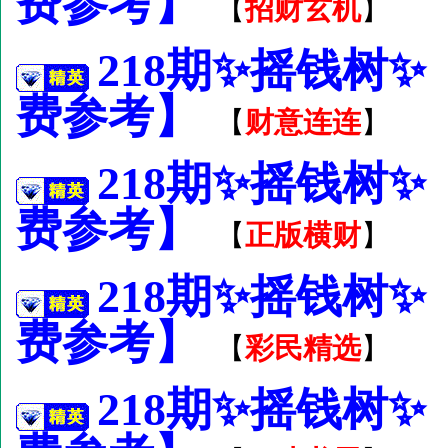
费参考】
招财玄机
【
】
218期✨摇钱树
费参考】
财意连连
【
】
218期✨摇钱树
费参考】
正版横财
【
】
218期✨摇钱树
费参考】
彩民精选
【
】
218期✨摇钱树