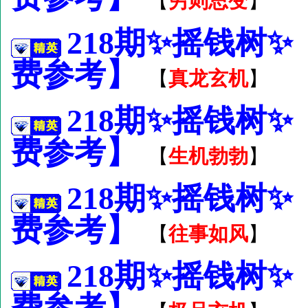
穷则思变
【
】
218期✨摇钱树
费参考】
真龙玄机
【
】
218期✨摇钱树
费参考】
生机勃勃
【
】
218期✨摇钱树
费参考】
往事如风
【
】
218期✨摇钱树
费参考】