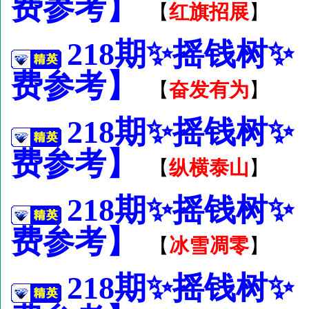
费参考】
红旗招展
【
】
218期✨摇钱树
费参考】
奋发有为
【
】
218期✨摇钱树
费参考】
纵横泰山
【
】
218期✨摇钱树
费参考】
冰雪凋零
【
】
218期✨摇钱树