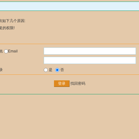
有如下几个原因:
复的权限!
户名
Email
录
是
否
找回密码