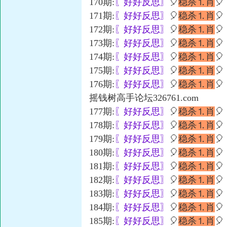
170期:
〖好好反思〗
🎈
稳杀⒈肖

171期:
〖好好反思〗
🎈
稳杀⒈肖

172期:
〖好好反思〗
🎈
稳杀⒈肖

173期:
〖好好反思〗
🎈
稳杀⒈肖

174期:
〖好好反思〗
🎈
稳杀⒈肖

175期:
〖好好反思〗
🎈
稳杀⒈肖

176期:
〖好好反思〗
🎈
稳杀⒈肖

摇钱树高手论坛326761.com
177期:
〖好好反思〗
🎈
稳杀⒈肖

178期:
〖好好反思〗
🎈
稳杀⒈肖

179期:
〖好好反思〗
🎈
稳杀⒈肖

180期:
〖好好反思〗
🎈
稳杀⒈肖

181期:
〖好好反思〗
🎈
稳杀⒈肖

182期:
〖好好反思〗
🎈
稳杀⒈肖

183期:
〖好好反思〗
🎈
稳杀⒈肖

184期:
〖好好反思〗
🎈
稳杀⒈肖

185期:
〖好好反思〗
🎈
稳杀⒈肖
