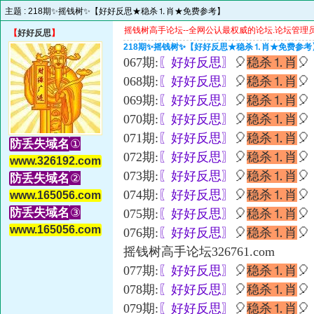
主题 :
218期✨摇钱树✨【好好反思★稳杀⒈肖★免费参考】
摇钱树高手论坛--全网公认最权威的论坛.论坛管理员微信
【
好好反思
】
218期✨摇钱树✨【好好反思★稳杀⒈肖★免费参考
067期:
〖好好反思〗
🎈
稳杀⒈肖

068期:
〖好好反思〗
🎈
稳杀⒈肖

069期:
〖好好反思〗
🎈
稳杀⒈肖

070期:
〖好好反思〗
🎈
稳杀⒈肖

071期:
〖好好反思〗
🎈
稳杀⒈肖

防丢失域名
①
072期:
〖好好反思〗
🎈
稳杀⒈肖

www.326192.com
073期:
〖好好反思〗
🎈
稳杀⒈肖

防丢失域名
②
074期:
〖好好反思〗
🎈
稳杀⒈肖

www.165056.com
防丢失域名
③
075期:
〖好好反思〗
🎈
稳杀⒈肖

www.165056.com
076期:
〖好好反思〗
🎈
稳杀⒈肖

摇钱树高手论坛326761.com
077期:
〖好好反思〗
🎈
稳杀⒈肖

078期:
〖好好反思〗
🎈
稳杀⒈肖

079期:
〖好好反思〗
🎈
稳杀⒈肖
