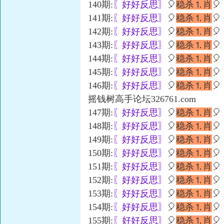
140期:
〖好好反思〗
🎈
稳杀⒈肖

141期:
〖好好反思〗
🎈
稳杀⒈肖

142期:
〖好好反思〗
🎈
稳杀⒈肖

143期:
〖好好反思〗
🎈
稳杀⒈肖

144期:
〖好好反思〗
🎈
稳杀⒈肖

145期:
〖好好反思〗
🎈
稳杀⒈肖

146期:
〖好好反思〗
🎈
稳杀⒈肖

摇钱树高手论坛326761.com
147期:
〖好好反思〗
🎈
稳杀⒈肖

148期:
〖好好反思〗
🎈
稳杀⒈肖

149期:
〖好好反思〗
🎈
稳杀⒈肖

150期:
〖好好反思〗
🎈
稳杀⒈肖

151期:
〖好好反思〗
🎈
稳杀⒈肖

152期:
〖好好反思〗
🎈
稳杀⒈肖

153期:
〖好好反思〗
🎈
稳杀⒈肖

154期:
〖好好反思〗
🎈
稳杀⒈肖

155期:
〖好好反思〗
🎈
稳杀⒈肖
