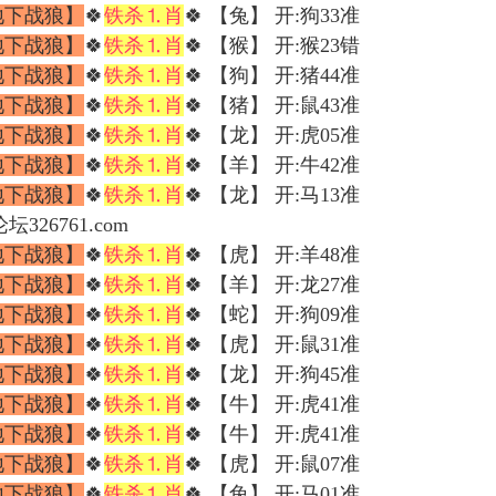
地下战狼】
🍀
铁杀⒈肖
🍀 【兔】 开:狗33准
地下战狼】
🍀
铁杀⒈肖
🍀 【猴】 开:猴23错
地下战狼】
🍀
铁杀⒈肖
🍀 【狗】 开:猪44准
地下战狼】
🍀
铁杀⒈肖
🍀 【猪】 开:鼠43准
地下战狼】
🍀
铁杀⒈肖
🍀 【龙】 开:虎05准
地下战狼】
🍀
铁杀⒈肖
🍀 【羊】 开:牛42准
地下战狼】
🍀
铁杀⒈肖
🍀 【龙】 开:马13准
326761.com
地下战狼】
🍀
铁杀⒈肖
🍀 【虎】 开:羊48准
地下战狼】
🍀
铁杀⒈肖
🍀 【羊】 开:龙27准
地下战狼】
🍀
铁杀⒈肖
🍀 【蛇】 开:狗09准
地下战狼】
🍀
铁杀⒈肖
🍀 【虎】 开:鼠31准
地下战狼】
🍀
铁杀⒈肖
🍀 【龙】 开:狗45准
地下战狼】
🍀
铁杀⒈肖
🍀 【牛】 开:虎41准
地下战狼】
🍀
铁杀⒈肖
🍀 【牛】 开:虎41准
地下战狼】
🍀
铁杀⒈肖
🍀 【虎】 开:鼠07准
地下战狼】
🍀
铁杀⒈肖
🍀 【兔】 开:马01准