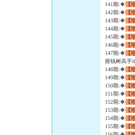
141期:🍀
【
142期:🍀
【
143期:🍀
【
144期:🍀
【
145期:🍀
【
146期:🍀
【
147期:🍀
【
摇钱树高手论坛
148期:🍀
【
149期:🍀
【
150期:🍀
【
151期:🍀
【
152期:🍀
【
153期:🍀
【
154期:🍀
【
155期:🍀
【
156期:🍀
【