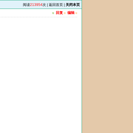
阅读
213954
次 |
返回首页
|
关闭本页
u
回复
u
编辑
u