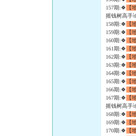
157期:🍀
【
摇钱树高手论坛
158期:🍀
【
159期:🍀
【
160期:🍀
【
161期:🍀
【
162期:🍀
【
163期:🍀
【
164期:🍀
【
165期:🍀
【
166期:🍀
【
167期:🍀
【
摇钱树高手论坛
168期:🍀
【
169期:🍀
【
170期:🍀
【