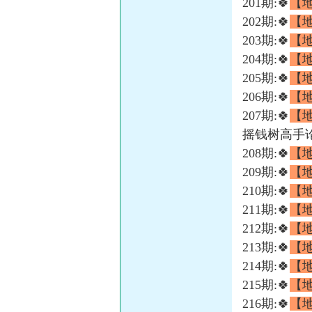
201期:🍀
【
202期:🍀
【
203期:🍀
【
204期:🍀
【
205期:🍀
【
206期:🍀
【
207期:🍀
【
摇钱树高手论坛
208期:🍀
【
209期:🍀
【
210期:🍀
【
211期:🍀
【
212期:🍀
【
213期:🍀
【
214期:🍀
【
215期:🍀
【
216期:🍀
【