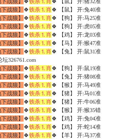
地下战狼】
🍀
铁杀⒈肖
🍀 【鼠】 开:猪32准
地下战狼】
🍀
铁杀⒈肖
🍀 【鼠】 开:兔40准
地下战狼】
🍀
铁杀⒈肖
🍀 【狗】 开:马25准
地下战狼】
🍀
铁杀⒈肖
🍀 【狗】 开:虎05准
地下战狼】
🍀
铁杀⒈肖
🍀 【鸡】 开:龙03准
地下战狼】
🍀
铁杀⒈肖
🍀 【马】 开:猴47准
地下战狼】
🍀
铁杀⒈肖
🍀 【兔】 开:鼠31准
326761.com
地下战狼】
🍀
铁杀⒈肖
🍀 【狗】 开:鼠19准
地下战狼】
🍀
铁杀⒈肖
🍀 【兔】 开:猪08准
地下战狼】
🍀
铁杀⒈肖
🍀 【猴】 开:马49准
地下战狼】
🍀
铁杀⒈肖
🍀 【猪】 开:马01准
地下战狼】
🍀
铁杀⒈肖
🍀 【猪】 开:牛06准
地下战狼】
🍀
铁杀⒈肖
🍀 【猴】 开:猴35错
地下战狼】
🍀
铁杀⒈肖
🍀 【鸡】 开:兔04准
地下战狼】
🍀
铁杀⒈肖
🍀 【鸡】 开:蛇14准
地下战狼】
🍀
铁杀⒈肖
🍀 【羊】 开:马37准