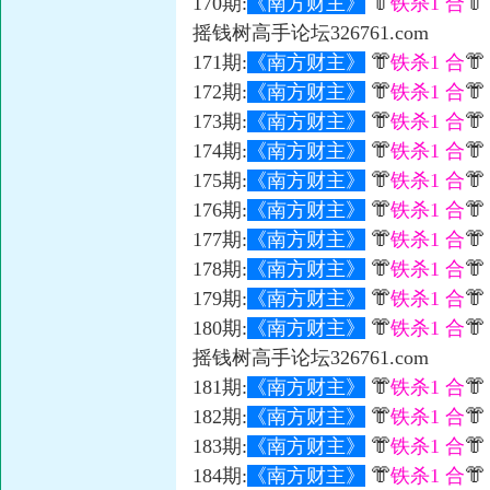
170期:
《南方财主》
👘
铁杀1 合

摇钱树高手论坛326761.com
171期:
《南方财主》
👘
铁杀1 合

172期:
《南方财主》
👘
铁杀1 合

173期:
《南方财主》
👘
铁杀1 合

174期:
《南方财主》
👘
铁杀1 合

175期:
《南方财主》
👘
铁杀1 合

176期:
《南方财主》
👘
铁杀1 合

177期:
《南方财主》
👘
铁杀1 合

178期:
《南方财主》
👘
铁杀1 合

179期:
《南方财主》
👘
铁杀1 合

180期:
《南方财主》
👘
铁杀1 合

摇钱树高手论坛326761.com
181期:
《南方财主》
👘
铁杀1 合

182期:
《南方财主》
👘
铁杀1 合

183期:
《南方财主》
👘
铁杀1 合

184期:
《南方财主》
👘
铁杀1 合
