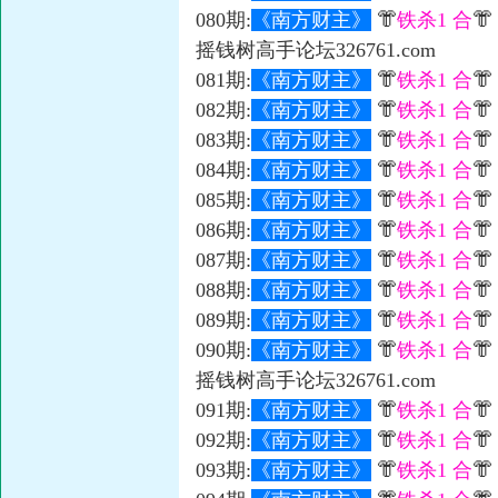
080期:
《南方财主》
👘
铁杀1 合

摇钱树高手论坛326761.com
081期:
《南方财主》
👘
铁杀1 合

082期:
《南方财主》
👘
铁杀1 合

083期:
《南方财主》
👘
铁杀1 合

084期:
《南方财主》
👘
铁杀1 合

085期:
《南方财主》
👘
铁杀1 合

086期:
《南方财主》
👘
铁杀1 合

087期:
《南方财主》
👘
铁杀1 合

088期:
《南方财主》
👘
铁杀1 合

089期:
《南方财主》
👘
铁杀1 合

090期:
《南方财主》
👘
铁杀1 合

摇钱树高手论坛326761.com
091期:
《南方财主》
👘
铁杀1 合

092期:
《南方财主》
👘
铁杀1 合

093期:
《南方财主》
👘
铁杀1 合
