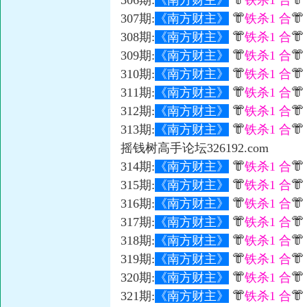
306期:
《南方财主》
👘
铁杀1 合

307期:
《南方财主》
👘
铁杀1 合

308期:
《南方财主》
👘
铁杀1 合

309期:
《南方财主》
👘
铁杀1 合

310期:
《南方财主》
👘
铁杀1 合

311期:
《南方财主》
👘
铁杀1 合

312期:
《南方财主》
👘
铁杀1 合

313期:
《南方财主》
👘
铁杀1 合

摇钱树高手论坛326192.com
314期:
《南方财主》
👘
铁杀1 合

315期:
《南方财主》
👘
铁杀1 合

316期:
《南方财主》
👘
铁杀1 合

317期:
《南方财主》
👘
铁杀1 合

318期:
《南方财主》
👘
铁杀1 合

319期:
《南方财主》
👘
铁杀1 合

320期:
《南方财主》
👘
铁杀1 合

321期:
《南方财主》
👘
铁杀1 合
