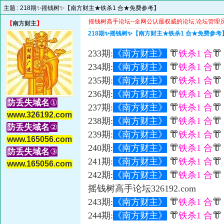
主题 :
218期✨摇钱树✨【南方财主★铁杀1 合★免费参考】
摇钱树高手论坛--全网公认最权威的论坛.论坛管理员微信
【
南方财主
】
218期✨摇钱树✨【南方财主★铁杀1 合★免费参考
233期:
《南方财主》
👘
铁杀1 合

234期:
《南方财主》
👘
铁杀1 合

235期:
《南方财主》
👘
铁杀1 合

236期:
《南方财主》
👘
铁杀1 合

防丢失域名
①
237期:
《南方财主》
👘
铁杀1 合

www.326192.com
238期:
《南方财主》
👘
铁杀1 合

防丢失域名
②
239期:
《南方财主》
👘
铁杀1 合

www.165056.com
240期:
《南方财主》
👘
铁杀1 合

防丢失域名
③
241期:
《南方财主》
👘
铁杀1 合

www.165056.com
242期:
《南方财主》
👘
铁杀1 合

摇钱树高手论坛326192.com
243期:
《南方财主》
👘
铁杀1 合

244期:
《南方财主》
👘
铁杀1 合
