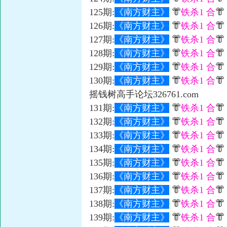
125期:
《南方财主》
👘
铁杀1 合

126期:
《南方财主》
👘
铁杀1 合

127期:
《南方财主》
👘
铁杀1 合

128期:
《南方财主》
👘
铁杀1 合

129期:
《南方财主》
👘
铁杀1 合

130期:
《南方财主》
👘
铁杀1 合

摇钱树高手论坛326761.com
131期:
《南方财主》
👘
铁杀1 合

132期:
《南方财主》
👘
铁杀1 合

133期:
《南方财主》
👘
铁杀1 合

134期:
《南方财主》
👘
铁杀1 合

135期:
《南方财主》
👘
铁杀1 合

136期:
《南方财主》
👘
铁杀1 合

137期:
《南方财主》
👘
铁杀1 合

138期:
《南方财主》
👘
铁杀1 合

139期:
《南方财主》
👘
铁杀1 合
