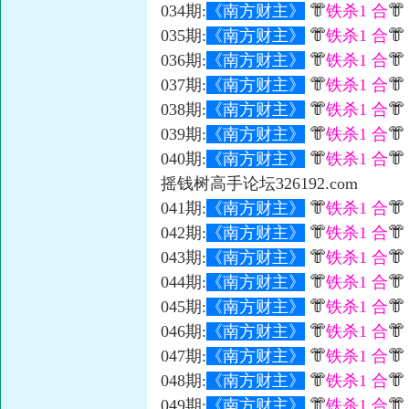
034期:
《南方财主》
👘
铁杀1 合

035期:
《南方财主》
👘
铁杀1 合

036期:
《南方财主》
👘
铁杀1 合

037期:
《南方财主》
👘
铁杀1 合

038期:
《南方财主》
👘
铁杀1 合

039期:
《南方财主》
👘
铁杀1 合

040期:
《南方财主》
👘
铁杀1 合

摇钱树高手论坛326192.com
041期:
《南方财主》
👘
铁杀1 合

042期:
《南方财主》
👘
铁杀1 合

043期:
《南方财主》
👘
铁杀1 合

044期:
《南方财主》
👘
铁杀1 合

045期:
《南方财主》
👘
铁杀1 合

046期:
《南方财主》
👘
铁杀1 合

047期:
《南方财主》
👘
铁杀1 合

048期:
《南方财主》
👘
铁杀1 合

049期:
《南方财主》
👘
铁杀1 合
