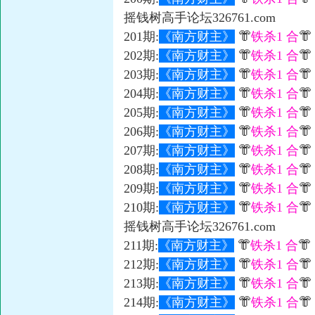
摇钱树高手论坛326761.com
201期:
《南方财主》
👘
铁杀1 合

202期:
《南方财主》
👘
铁杀1 合

203期:
《南方财主》
👘
铁杀1 合

204期:
《南方财主》
👘
铁杀1 合

205期:
《南方财主》
👘
铁杀1 合

206期:
《南方财主》
👘
铁杀1 合

207期:
《南方财主》
👘
铁杀1 合

208期:
《南方财主》
👘
铁杀1 合

209期:
《南方财主》
👘
铁杀1 合

210期:
《南方财主》
👘
铁杀1 合

摇钱树高手论坛326761.com
211期:
《南方财主》
👘
铁杀1 合
👘
212期:
《南方财主》
👘
铁杀1 合

213期:
《南方财主》
👘
铁杀1 合

214期:
《南方财主》
👘
铁杀1 合
