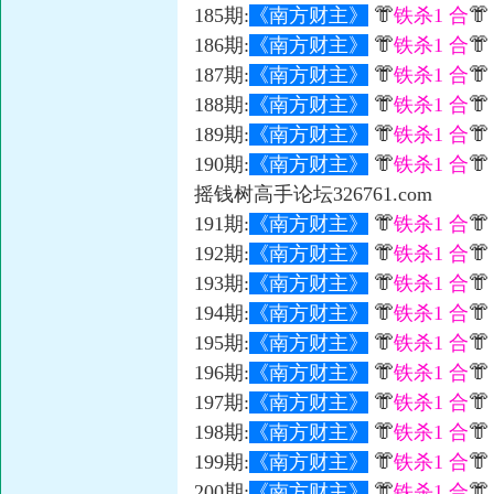
185期:
《南方财主》
👘
铁杀1 合

186期:
《南方财主》
👘
铁杀1 合

187期:
《南方财主》
👘
铁杀1 合

188期:
《南方财主》
👘
铁杀1 合

189期:
《南方财主》
👘
铁杀1 合

190期:
《南方财主》
👘
铁杀1 合

摇钱树高手论坛326761.com
191期:
《南方财主》
👘
铁杀1 合

192期:
《南方财主》
👘
铁杀1 合

193期:
《南方财主》
👘
铁杀1 合

194期:
《南方财主》
👘
铁杀1 合

195期:
《南方财主》
👘
铁杀1 合

196期:
《南方财主》
👘
铁杀1 合

197期:
《南方财主》
👘
铁杀1 合

198期:
《南方财主》
👘
铁杀1 合

199期:
《南方财主》
👘
铁杀1 合

200期:
《南方财主》
👘
铁杀1 合
