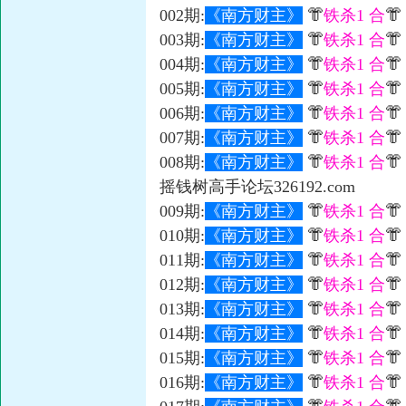
002期:
《南方财主》
👘
铁杀1 合

003期:
《南方财主》
👘
铁杀1 合

004期:
《南方财主》
👘
铁杀1 合

005期:
《南方财主》
👘
铁杀1 合

006期:
《南方财主》
👘
铁杀1 合

007期:
《南方财主》
👘
铁杀1 合

008期:
《南方财主》
👘
铁杀1 合

摇钱树高手论坛326192.com
009期:
《南方财主》
👘
铁杀1 合

010期:
《南方财主》
👘
铁杀1 合

011期:
《南方财主》
👘
铁杀1 合

012期:
《南方财主》
👘
铁杀1 合

013期:
《南方财主》
👘
铁杀1 合

014期:
《南方财主》
👘
铁杀1 合

015期:
《南方财主》
👘
铁杀1 合

016期:
《南方财主》
👘
铁杀1 合
