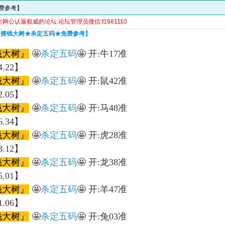
免费参考】
网公认最权威的论坛.论坛管理员微信:f1681110
✨【摇钱大树★杀定五码★免费参考】
钱大树』
🤩
杀定五码
🤩 开:牛17准
34.22】
钱大树』
🤩
杀定五码
🤩 开:鼠42准
22.05】
钱大树』
🤩
杀定五码
🤩 开:马48准
36.34】
钱大树』
🤩
杀定五码
🤩 开:虎28准
33.12】
钱大树』
🤩
杀定五码
🤩 开:龙38准
45.01】
钱大树』
🤩
杀定五码
🤩 开:羊47准
21.06】
钱大树』
🤩
杀定五码
🤩 开:兔03准