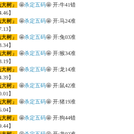
钱大树』
🤩
杀定五码
🤩 开:牛41错
34.46】
钱大树』
🤩
杀定五码
🤩 开:马24准
37.13】
钱大树』
🤩
杀定五码
🤩 开:兔03准
33.34】
钱大树』
🤩
杀定五码
🤩 开:猴34准
28.19】
钱大树』
🤩
杀定五码
🤩 开:龙14准
34.39】
钱大树』
🤩
杀定五码
🤩 开:鼠42准
20.01】
钱大树』
🤩
杀定五码
🤩 开:猪19准
46.04】
钱大树』
🤩
杀定五码
🤩 开:狗44错
39.44】