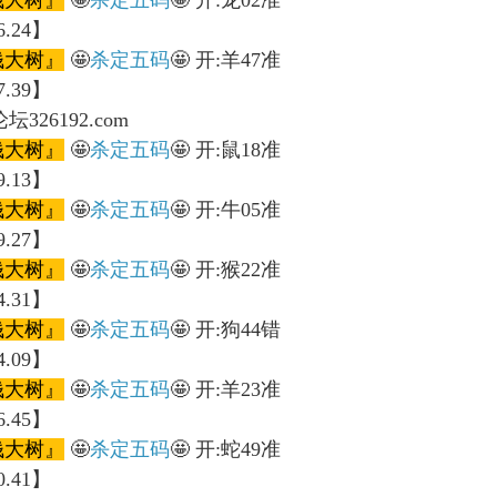
钱大树』
🤩
杀定五码
🤩 开:龙02准
26.24】
钱大树』
🤩
杀定五码
🤩 开:羊47准
07.39】
326192.com
钱大树』
🤩
杀定五码
🤩 开:鼠18准
29.13】
钱大树』
🤩
杀定五码
🤩 开:牛05准
39.27】
钱大树』
🤩
杀定五码
🤩 开:猴22准
24.31】
钱大树』
🤩
杀定五码
🤩 开:狗44错
44.09】
钱大树』
🤩
杀定五码
🤩 开:羊23准
46.45】
钱大树』
🤩
杀定五码
🤩 开:蛇49准
40.41】