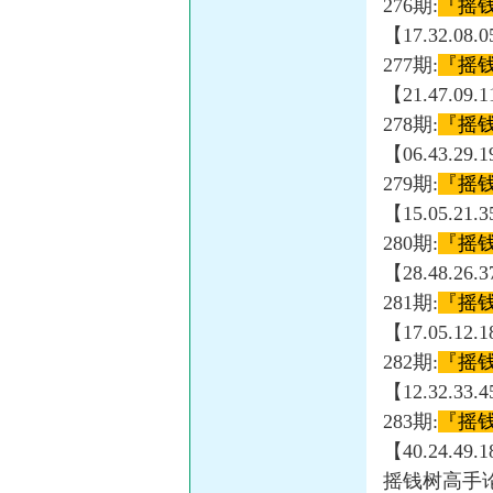
276期:
『摇
【17.32.08.
277期:
『摇
【21.47.09.
278期:
『摇
【06.43.29.
279期:
『摇
【15.05.21.
280期:
『摇
【28.48.26.
281期:
『摇
【17.05.12.
282期:
『摇
【12.32.33.
283期:
『摇
【40.24.49.
摇钱树高手论坛