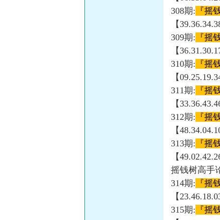
308期:
『摇
【39.36.34.
309期:
『摇
【36.31.30.
310期:
『摇
【09.25.19.
311期:
『摇
【33.36.43.
312期:
『摇
【48.34.04.
313期:
『摇
【49.02.42.
摇钱树高手论坛
314期:
『摇
【23.46.18.
315期:
『摇