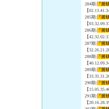
284期:
『摇
【02.13.41.
285期:
『摇
【03.32.09.
286期:
『摇
【42.32.02.
287期:
『摇
【32.26.21.
288期:
『摇
【40.12.09.
289期:
『摇
【33.35.31.
290期:
『摇
【15.05.35.
291期:
『摇
【20.16.28.