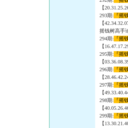
292期:
『摇
【20.31.25.
293期:
『摇
【42.34.32.
摇钱树高手论坛
294期:
『摇
【16.47.17.
295期:
『摇
【03.36.08.
296期:
『摇
【28.46.42.
297期:
『摇
【49.33.40.
298期:
『摇
【40.05.26.
299期:
『摇
【13.30.21.