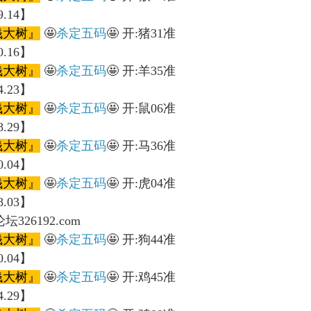
39.14】
钱大树』
🤩
杀定五码
🤩 开:猪31准
30.16】
钱大树』
🤩
杀定五码
🤩 开:羊35准
14.23】
钱大树』
🤩
杀定五码
🤩 开:鼠06准
18.29】
钱大树』
🤩
杀定五码
🤩 开:马36准
30.04】
钱大树』
🤩
杀定五码
🤩 开:虎04准
38.03】
326192.com
钱大树』
🤩
杀定五码
🤩 开:狗44准
10.04】
钱大树』
🤩
杀定五码
🤩 开:鸡45准
04.29】