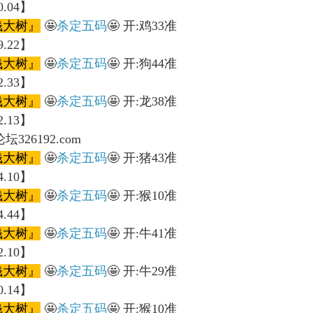
40.04】
钱大树』
🤩
杀定五码
🤩 开:鸡33准
49.22】
钱大树』
🤩
杀定五码
🤩 开:狗44准
12.33】
钱大树』
🤩
杀定五码
🤩 开:龙38准
42.13】
326192.com
钱大树』
🤩
杀定五码
🤩 开:猪43准
04.10】
钱大树』
🤩
杀定五码
🤩 开:猴10准
14.44】
钱大树』
🤩
杀定五码
🤩 开:牛41准
42.10】
钱大树』
🤩
杀定五码
🤩 开:牛29准
40.14】
钱大树』
🤩
杀定五码
🤩 开:猴10准