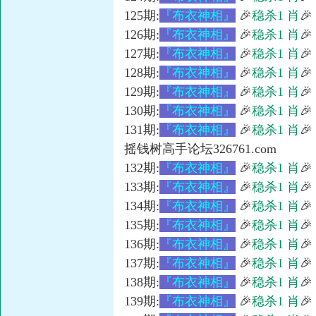
125期:
『布衣神相』
🎉
稳杀1 肖

126期:
『布衣神相』
🎉
稳杀1 肖

127期:
『布衣神相』
🎉
稳杀1 肖

128期:
『布衣神相』
🎉
稳杀1 肖

129期:
『布衣神相』
🎉
稳杀1 肖

130期:
『布衣神相』
🎉
稳杀1 肖

131期:
『布衣神相』
🎉
稳杀1 肖

摇钱树高手论坛326761.com
132期:
『布衣神相』
🎉
稳杀1 肖

133期:
『布衣神相』
🎉
稳杀1 肖

134期:
『布衣神相』
🎉
稳杀1 肖

135期:
『布衣神相』
🎉
稳杀1 肖

136期:
『布衣神相』
🎉
稳杀1 肖

137期:
『布衣神相』
🎉
稳杀1 肖

138期:
『布衣神相』
🎉
稳杀1 肖

139期:
『布衣神相』
🎉
稳杀1 肖
