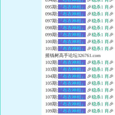
094期:
『布衣神相』
🎉
稳杀1 肖

095期:
『布衣神相』
🎉
稳杀1 肖

096期:
『布衣神相』
🎉
稳杀1 肖

097期:
『布衣神相』
🎉
稳杀1 肖

098期:
『布衣神相』
🎉
稳杀1 肖

099期:
『布衣神相』
🎉
稳杀1 肖

100期:
『布衣神相』
🎉
稳杀1 肖

101期:
『布衣神相』
🎉
稳杀1 肖

摇钱树高手论坛326761.com
102期:
『布衣神相』
🎉
稳杀1 肖

103期:
『布衣神相』
🎉
稳杀1 肖

104期:
『布衣神相』
🎉
稳杀1 肖

105期:
『布衣神相』
🎉
稳杀1 肖

106期:
『布衣神相』
🎉
稳杀1 肖

107期:
『布衣神相』
🎉
稳杀1 肖

108期:
『布衣神相』
🎉
稳杀1 肖

109期:
『布衣神相』
🎉
稳杀1 肖
