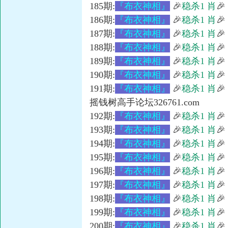
185期:
『布衣神相』
🎉
稳杀1 肖

186期:
『布衣神相』
🎉
稳杀1 肖

187期:
『布衣神相』
🎉
稳杀1 肖

188期:
『布衣神相』
🎉
稳杀1 肖

189期:
『布衣神相』
🎉
稳杀1 肖

190期:
『布衣神相』
🎉
稳杀1 肖

191期:
『布衣神相』
🎉
稳杀1 肖

摇钱树高手论坛326761.com
192期:
『布衣神相』
🎉
稳杀1 肖

193期:
『布衣神相』
🎉
稳杀1 肖

194期:
『布衣神相』
🎉
稳杀1 肖

195期:
『布衣神相』
🎉
稳杀1 肖

196期:
『布衣神相』
🎉
稳杀1 肖

197期:
『布衣神相』
🎉
稳杀1 肖

198期:
『布衣神相』
🎉
稳杀1 肖

199期:
『布衣神相』
🎉
稳杀1 肖

200期:
『布衣神相』
🎉
稳杀1 肖
