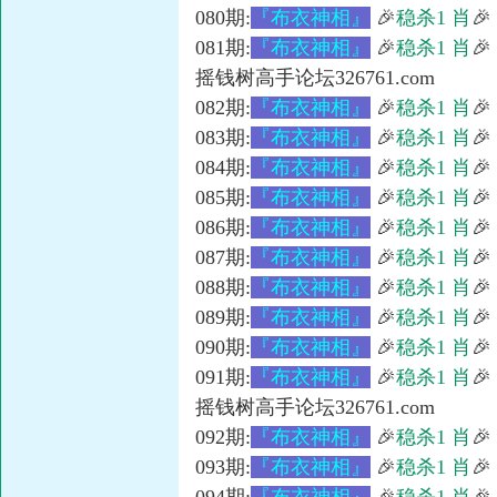
080期:
『布衣神相』
🎉
稳杀1 肖

081期:
『布衣神相』
🎉
稳杀1 肖

摇钱树高手论坛326761.com
082期:
『布衣神相』
🎉
稳杀1 肖

083期:
『布衣神相』
🎉
稳杀1 肖

084期:
『布衣神相』
🎉
稳杀1 肖

085期:
『布衣神相』
🎉
稳杀1 肖

086期:
『布衣神相』
🎉
稳杀1 肖

087期:
『布衣神相』
🎉
稳杀1 肖

088期:
『布衣神相』
🎉
稳杀1 肖

089期:
『布衣神相』
🎉
稳杀1 肖

090期:
『布衣神相』
🎉
稳杀1 肖

091期:
『布衣神相』
🎉
稳杀1 肖

摇钱树高手论坛326761.com
092期:
『布衣神相』
🎉
稳杀1 肖

093期:
『布衣神相』
🎉
稳杀1 肖
