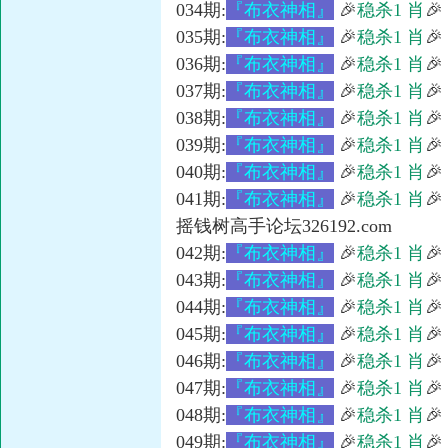
034期:
『布衣神相』
🎉
稳杀1 肖

035期:
『布衣神相』
🎉
稳杀1 肖

036期:
『布衣神相』
🎉
稳杀1 肖

037期:
『布衣神相』
🎉
稳杀1 肖

038期:
『布衣神相』
🎉
稳杀1 肖

039期:
『布衣神相』
🎉
稳杀1 肖

040期:
『布衣神相』
🎉
稳杀1 肖

041期:
『布衣神相』
🎉
稳杀1 肖

摇钱树高手论坛326192.com
042期:
『布衣神相』
🎉
稳杀1 肖

043期:
『布衣神相』
🎉
稳杀1 肖

044期:
『布衣神相』
🎉
稳杀1 肖

045期:
『布衣神相』
🎉
稳杀1 肖

046期:
『布衣神相』
🎉
稳杀1 肖

047期:
『布衣神相』
🎉
稳杀1 肖

048期:
『布衣神相』
🎉
稳杀1 肖

049期:
『布衣神相』
🎉
稳杀1 肖
