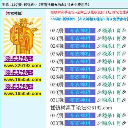
主题 :
220期✨摇钱树✨【布衣神相★稳杀1 肖★免费参考】
摇钱树高手论坛--全网公认最权威的论坛.论坛管理员微信
【
布衣神相
】
220期✨摇钱树✨【布衣神相★稳杀1 肖★免费参考
022期:
『布衣神相』
🎉
稳杀1 肖

023期:
『布衣神相』
🎉
稳杀1 肖

024期:
『布衣神相』
🎉
稳杀1 肖

025期:
『布衣神相』
🎉
稳杀1 肖

防丢失域名
①
026期:
『布衣神相』
🎉
稳杀1 肖

www.326192.com
027期:
『布衣神相』
🎉
稳杀1 肖

防丢失域名
②
028期:
『布衣神相』
🎉
稳杀1 肖

www.165056.com
029期:
『布衣神相』
🎉
稳杀1 肖

防丢失域名
③
030期:
『布衣神相』
🎉
稳杀1 肖

www.165056.com
031期:
『布衣神相』
🎉
稳杀1 肖

摇钱树高手论坛326192.com
032期:
『布衣神相』
🎉
稳杀1 肖

033期:
『布衣神相』
🎉
稳杀1 肖
