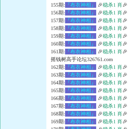
155期:
『布衣神相』
🎉
稳杀1 肖

156期:
『布衣神相』
🎉
稳杀1 肖

157期:
『布衣神相』
🎉
稳杀1 肖

158期:
『布衣神相』
🎉
稳杀1 肖

159期:
『布衣神相』
🎉
稳杀1 肖

160期:
『布衣神相』
🎉
稳杀1 肖

161期:
『布衣神相』
🎉
稳杀1 肖

摇钱树高手论坛326761.com
162期:
『布衣神相』
🎉
稳杀1 肖

163期:
『布衣神相』
🎉
稳杀1 肖

164期:
『布衣神相』
🎉
稳杀1 肖

165期:
『布衣神相』
🎉
稳杀1 肖

166期:
『布衣神相』
🎉
稳杀1 肖

167期:
『布衣神相』
🎉
稳杀1 肖

168期:
『布衣神相』
🎉
稳杀1 肖

169期:
『布衣神相』
🎉
稳杀1 肖
