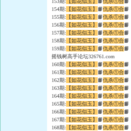
153期:
【如花似玉】
📙
仇杀①合
📙
154期:
【如花似玉】
📙
仇杀①合
📙
155期:
【如花似玉】
📙
仇杀①合
📙
156期:
【如花似玉】
📙
仇杀①合
📙
157期:
【如花似玉】
📙
仇杀①合
📙
158期:
【如花似玉】
📙
仇杀①合
📙
159期:
【如花似玉】
📙
仇杀①合
📙
摇钱树高手论坛326761.com
160期:
【如花似玉】
📙
仇杀①合
📙
161期:
【如花似玉】
📙
仇杀①合
📙
162期:
【如花似玉】
📙
仇杀①合
📙
163期:
【如花似玉】
📙
仇杀①合
📙
164期:
【如花似玉】
📙
仇杀①合
📙
165期:
【如花似玉】
📙
仇杀①合
📙
166期:
【如花似玉】
📙
仇杀①合
📙
167期:
【如花似玉】
📙
仇杀①合
📙
168期:
【如花似玉】
📙
仇杀①合
📙