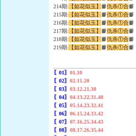
214期:
【如花似玉】
📙
仇杀①合
📙
215期:
【如花似玉】
📙
仇杀①合
📙
216期:
【如花似玉】
📙
仇杀①合
📙
217期:
【如花似玉】
📙
仇杀①合
📙
218期:
【如花似玉】
📙
仇杀①合
📙
219期:
【如花似玉】
📙
仇杀①合
📙
〖01〗
01.10
〖02〗
02.11.20
〖03〗
03.12.21.30
〖04〗
04.13.22.31.40
〖05〗
05.14.23.32.41
〖06〗
06.15.24.33.42
〖07〗
07.16.25.34.43
〖08〗
08.17.26.35.44