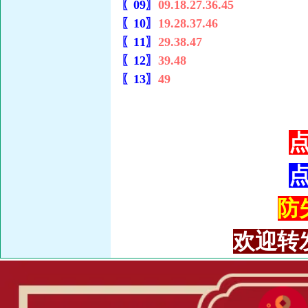
〖09〗
09.18.27.36.45
〖10〗
19.28.37.46
〖11〗
29.38.47
〖12〗
39.48
〖13〗
49
防失
欢迎转发