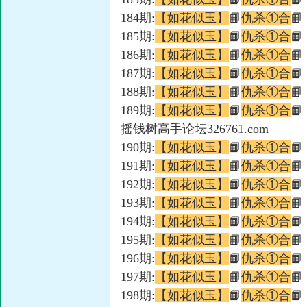
184期:
【如花似玉】
📙
仇杀①合
📙
185期:
【如花似玉】
📙
仇杀①合
📙
186期:
【如花似玉】
📙
仇杀①合
📙
187期:
【如花似玉】
📙
仇杀①合
📙
188期:
【如花似玉】
📙
仇杀①合
📙
189期:
【如花似玉】
📙
仇杀①合
📙
摇钱树高手论坛326761.com
190期:
【如花似玉】
📙
仇杀①合
📙
191期:
【如花似玉】
📙
仇杀①合
📙
192期:
【如花似玉】
📙
仇杀①合
📙
193期:
【如花似玉】
📙
仇杀①合
📙
194期:
【如花似玉】
📙
仇杀①合
📙
195期:
【如花似玉】
📙
仇杀①合
📙
196期:
【如花似玉】
📙
仇杀①合
📙
197期:
【如花似玉】
📙
仇杀①合
📙
198期:
【如花似玉】
📙
仇杀①合
📙