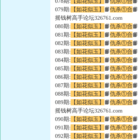
078期:
【如花似玉】
📙
仇杀①合
📙
079期:
【如花似玉】
📙
仇杀①合
📙
摇钱树高手论坛326761.com
080期:
【如花似玉】
📙
仇杀①合
📙
081期:
【如花似玉】
📙
仇杀①合
📙
082期:
【如花似玉】
📙
仇杀①合
📙
083期:
【如花似玉】
📙
仇杀①合
📙
084期:
【如花似玉】
📙
仇杀①合
📙
085期:
【如花似玉】
📙
仇杀①合
📙
086期:
【如花似玉】
📙
仇杀①合
📙
087期:
【如花似玉】
📙
仇杀①合
📙
088期:
【如花似玉】
📙
仇杀①合
📙
089期:
【如花似玉】
📙
仇杀①合
📙
摇钱树高手论坛326761.com
090期:
【如花似玉】
📙
仇杀①合
📙
091期:
【如花似玉】
📙
仇杀①合
📙
092期:
【如花似玉】
📙
仇杀①合
📙