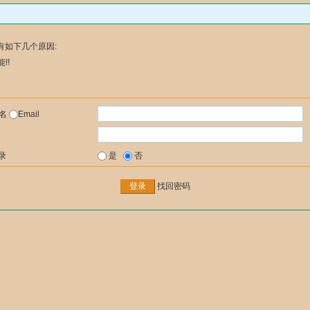
有如下几个原因:
!!
户名
Email
录
是
否
找回密码